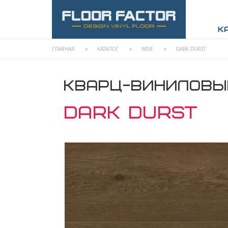
К
ГЛАВНАЯ
КАТАЛОГ
WISE
DARK DURST
КВАРЦ-ВИНИЛОВЫ
DARK DURST