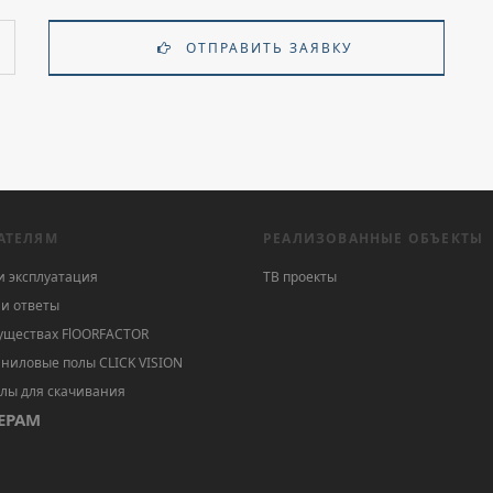
ОТПРАВИТЬ ЗАЯВКУ
АТЕЛЯМ
РЕАЛИЗОВАННЫЕ ОБЪЕКТЫ
и эксплуатация
ТВ проекты
и ответы
уществах FlOORFACTOR
ниловые полы CLICK VISION
лы для скачивания
ЕРАМ