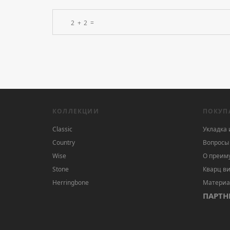
КОЛЛЕКЦИИ
ПОКУП
Classic
Укладка 
Country
Вопросы 
Wise
О преим
Stone
Кварц ви
Herringbone
Материа
ПАРТН